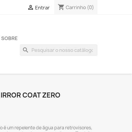
shopping_cart

Carrinho
(0)
Entrar
SOBRE
search
MIRROR COAT ZERO
o é um repelente de água para retrovisores,