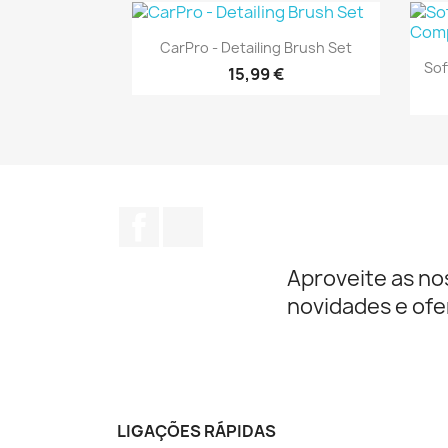
Vista rápida

CarPro - Detailing Brush Set
Sof
15,99 €
Facebook
Instagram
Aproveite as no
novidades e ofe
LIGAÇÕES RÁPIDAS