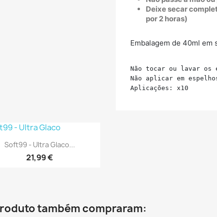
Deixe secar complet
por 2 horas)
Embalagem de 40ml em s
Não tocar ou lavar os 
Não aplicar em espelho
Aplicações: x10
Vista rápida

Soft99 - Ultra Glaco...
21,99 €
 produto também compraram: