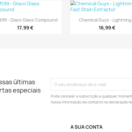
Vista rápida
Vista rápida


t99 - Glaco Glass Compound
Chemical Guys - Lightning.
17,99 €
16,99 €
ssas últimas
rtas especiais
Pode cancelar a subscrição a qualquer momento.
nossa informação de contacto na declaração le
A SUA CONTA