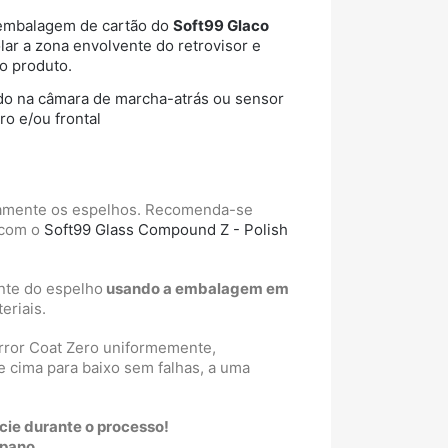
a embalagem de cartão do
Soft99 Glaco
lar a zona envolvente do retrovisor e
o produto.
do na câmara de marcha-atrás ou sensor
ro e/ou frontal
tamente os espelhos. Recomenda-se
 com o
Soft99 Glass Compound Z - Polish
nte do espelho
usando a embalagem em
eriais.
irror Coat Zero uniformemente,
e cima para baixo sem falhas, a uma
ície durante o processo!
 pano