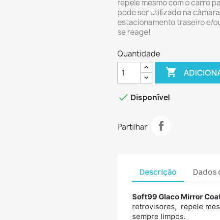
repele mesmo com o carro p
pode ser utilizado na câmar
estacionamento traseiro e/ou
se reage!
Quantidade

ADICION

Disponível
Partilhar
Descrição
Dados 
Soft99 Glaco Mirror Coa
retrovisores, repele me
sempre limpos.