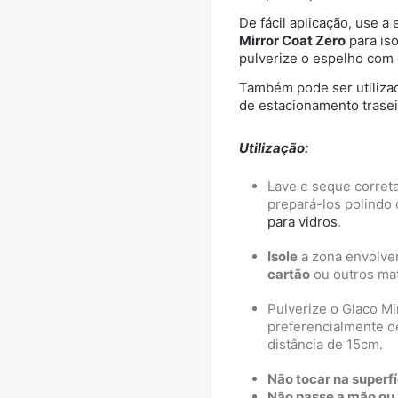
De fácil aplicação, use 
Mirror Coat Zero
para iso
pulverize o espelho com 
Também pode ser utiliza
de estacionamento trasei
Utilização:
Lave e seque corre
prepará-los polindo
para vidros
.
Isole
a zona envolve
cartão
ou outros mat
Pulverize o Glaco M
preferencialmente d
distância de 15cm.
Não
tocar na superf
Não passe a mão ou