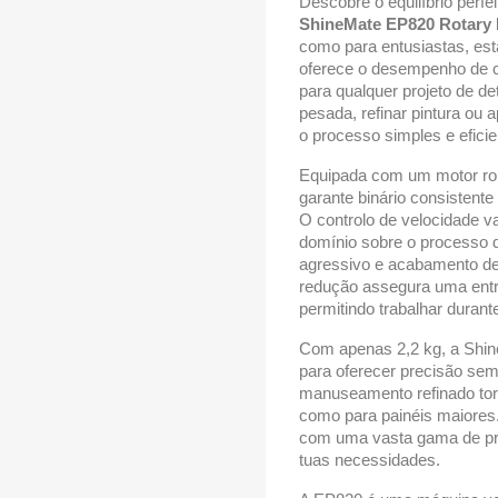
Descobre o equilíbrio perfe
ShineMate EP820 Rotary 
como para entusiastas, es
oferece o desempenho de co
para qualquer projeto de d
pesada, refinar pintura ou 
o processo simples e eficie
Equipada com um motor ro
garante binário consisten
O controlo de velocidade v
domínio sobre o processo de
agressivo e acabamento de
redução assegura uma entr
permitindo trabalhar duran
Com apenas 2,2 kg, a Shine
para oferecer precisão se
manuseamento refinado tor
como para painéis maiores.
com uma vasta gama de prat
tuas necessidades.