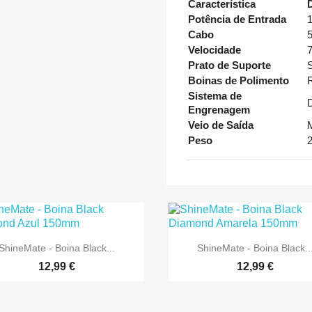
Característica
Potência de Entrada
Cabo
Velocidade
Prato de Suporte
Boinas de Polimento
Sistema de
Engrenagem
Veio de Saída
Peso
2


Vista rápida
Vista rápida
ShineMate - Boina Black...
ShineMate - Boina Black..
12,99 €
12,99 €