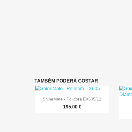
TAMBÉM PODERÁ GOSTAR

Vista rápida
ShineMate - Polidora EX605/12
195,00 €