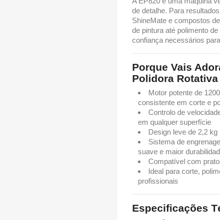
A EP820 é uma máquina ver
de detalhe. Para resultado
ShineMate e compostos de 
de pintura até polimento d
confiança necessários para 
Porque Vais Ador
Polidora Rotativa 
Motor potente de 12
consistente em corte e p
Controlo de velocidad
em qualquer superfície
Design leve de 2,2 kg
Sistema de engrenage
suave e maior durabilida
Compatível com prat
Ideal para corte, pol
profissionais
Especificações T