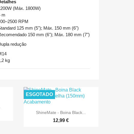
Detalhes
1200W (Máx. 1800W)
5 m
700–2500 RPM
Standard 125 mm (5"); Máx. 150 mm (6")
Recomendado 150 mm (6"); Máx. 180 mm (7")
Dupla redução
M14
,2 kg
ESGOTADO
.

Vista rápida
ShineMate - Boina Black...
12,99 €