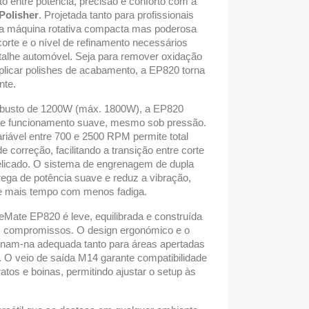
ito entre potência, precisão e conforto com a
Polisher
. Projetada tanto para profissionais
ta máquina rotativa compacta mas poderosa
rte e o nível de refinamento necessários
etalhe automóvel. Seja para remover oxidação
aplicar polishes de acabamento, a EP820 torna
nte.
busto de 1200W (máx. 1800W), a EP820
te e funcionamento suave, mesmo sob pressão.
ariável entre 700 e 2500 RPM permite total
 correção, facilitando a transição entre corte
licado. O sistema de engrenagem de dupla
ega de potência suave e reduz a vibração,
te mais tempo com menos fadiga.
Mate EP820 é leve, equilibrada e construída
m compromissos. O design ergonómico e o
nam-na adequada tanto para áreas apertadas
 O veio de saída M14 garante compatibilidade
os e boinas, permitindo ajustar o setup às