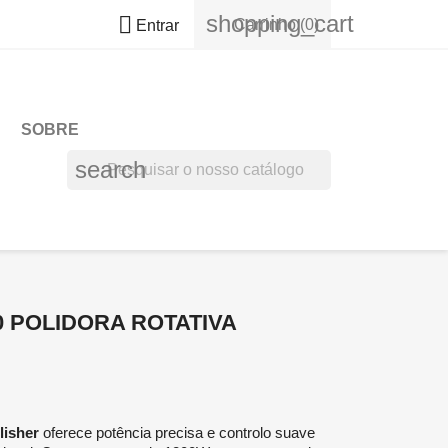
shopping_cart

Carrinho
(0)
Entrar
SOBRE
search
0 POLIDORA ROTATIVA
lisher
oferece potência precisa e controlo suave