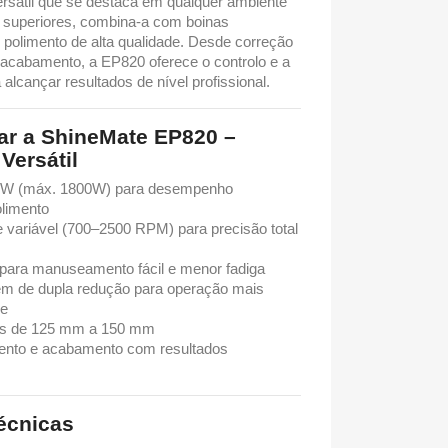
sátil que se destaca em qualquer ambiente
s superiores, combina-a com boinas
polimento de alta qualidade. Desde correção
e acabamento, a EP820 oferece o controlo e a
alcançar resultados de nível profissional.
ar a ShineMate EP820 –
Versátil
00W (máx. 1800W) para desempenho
olimento
e variável (700–2500 RPM) para precisão total
 para manuseamento fácil e menor fadiga
m de dupla redução para operação mais
de
os de 125 mm a 150 mm
imento e acabamento com resultados
écnicas