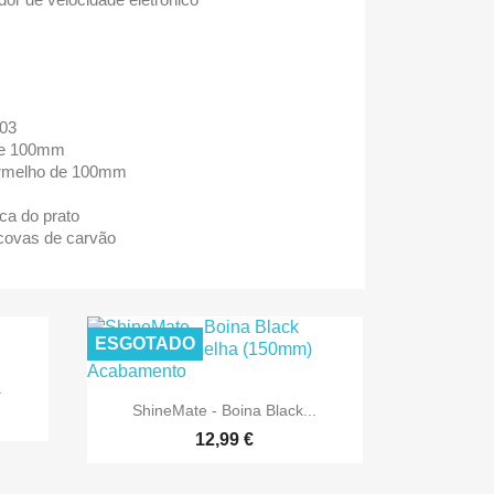
603
 de 100mm
ermelho de 100mm
ca do prato
scovas de carvão
ESGOTADO
.

Vista rápida
ShineMate - Boina Black...
12,99 €