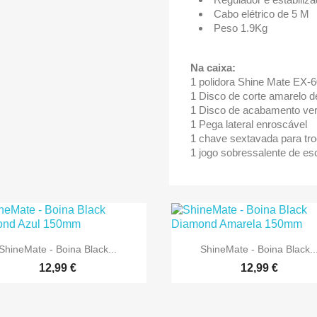
Cabo elétrico de 5 M
Peso 1.9Kg
Na caixa:
1 polidora Shine Mate EX-
1 Disco de corte amarelo
1 Disco de acabamento v
1 Pega lateral enroscável
1 chave sextavada para tro
1 jogo sobressalente de e


Vista rápida
Vista rápida
ShineMate - Boina Black...
ShineMate - Boina Black..
12,99 €
12,99 €