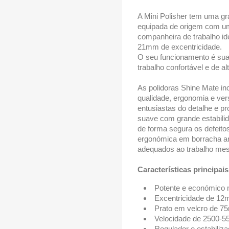
A Mini Polisher tem uma g
equipada de origem com um
companheira de trabalho ide
21mm de excentricidade.
O seu funcionamento é sua
trabalho confortável e de al
As polidoras Shine Mate i
qualidade, ergonomia e ver
entusiastas do detalhe e p
suave com grande estabilid
de forma segura os defeito
ergonómica em borracha anti
adequados ao trabalho me
Características principais
Potente e económico
Excentricidade de 1
Prato em velcro de 7
Velocidade de 2500-
Regulador e estabiliza