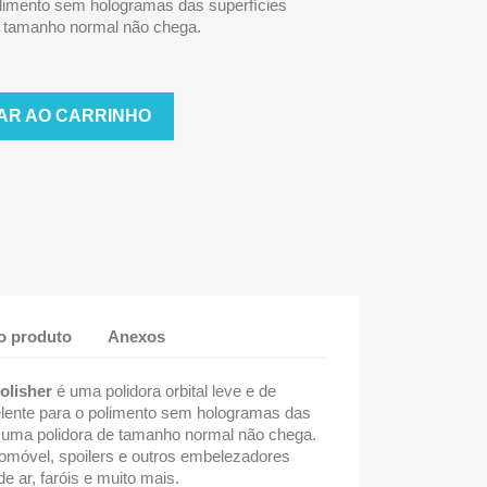
limento sem hologramas das superfícies
 tamanho normal não chega.
AR AO CARRINHO
o produto
Anexos
olisher
é uma polidora orbital leve e de
ente para o polimento sem hologramas das
 uma polidora de tamanho normal não chega.
tomóvel, spoilers e outros embelezadores
 de ar, faróis e muito mais.