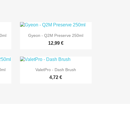

Vista rápida
50ml
Gyeon - Q2M Preserve 250ml
12,99 €

Vista rápida
0ml
ValetPro - Dash Brush
4,72 €