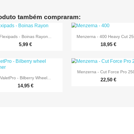
roduto também compraram:


Vista rápida
Vista rápida
Flexipads - Boinas Rayon...
Menzerna - 400 Heavy Cut 2
5,99 €
18,95 €

Vista rápida
Menzerna - Cut Force Pro 25

Vista rápida
ValetPro - Bilberry Wheel...
22,50 €
14,95 €