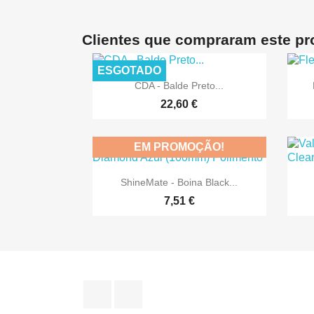
Clientes que compraram este p
ESGOTADO

Vista rápida
CDA - Balde Preto...
22,60 €
EM PROMOÇÃO!

Vista rápida
ShineMate - Boina Black...
7,51 €
Facebook
Instagram